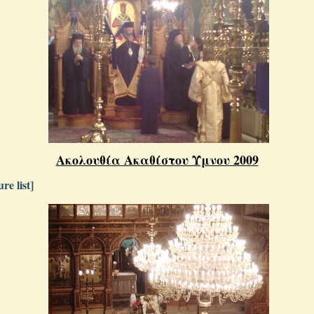
Ακολουθία Ακαθίστου Ύμνου 2009
re list]