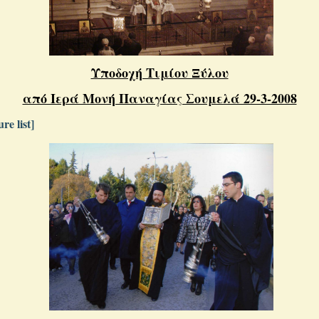
Υποδοχή Τιμίου Ξύλου
από Ιερά Μονή Παναγίας Σουμελά 29-3-2008
re list]