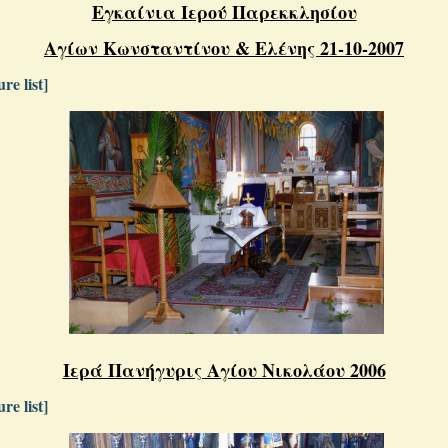
Εγκαίνια Ιερού Παρεκκλησίου
Αγίων Κωνσταντίνου & Ελένης 21-10-2007
re list]
Ιερά Πανήγυρις Αγίου Νικολάου 2006
re list]