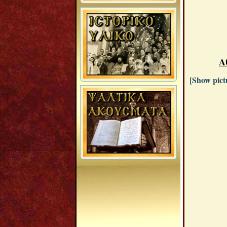
Α
[Show pictu