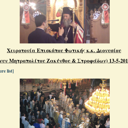
Χειροτονία Επισκόπου Φωτικής κ.κ. Διονυσίου
(νυν Μητροπολίτου Ζακύνθου & Στροφάδων) 13-5-201
re list]