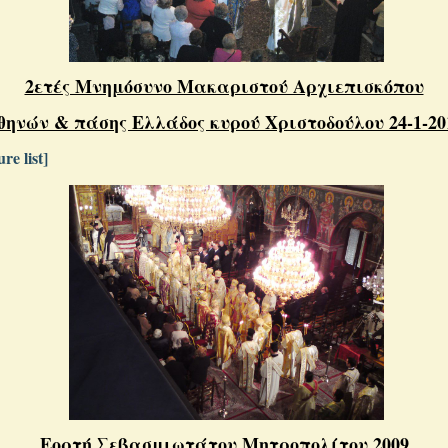
2ετές Μνημόσυνο Μακαριστού Αρχιεπισκόπου
θηνών & πάσης Ελλάδος κυρού Χριστοδούλου 24-1-20
re list]
Εορτή Σεβασμιωτάτου Μητροπολίτου 2009