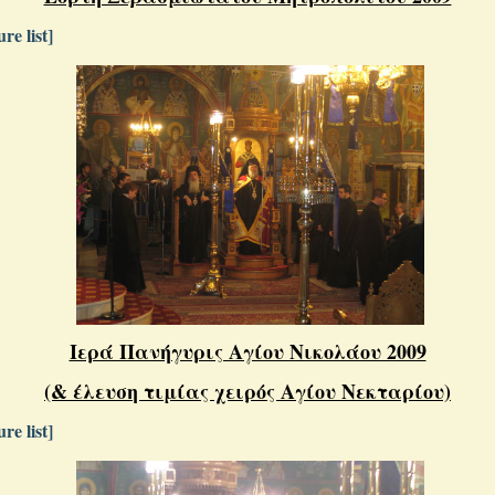
re list]
Ιερά Πανήγυρις Αγίου Νικολάου 2009
(& έλευση τιμίας χειρός Αγίου Νεκταρίου)
re list]