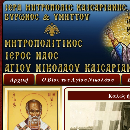
Αρχική
Ο Βίος του Αγίου Νικολάου
Καλώς ή