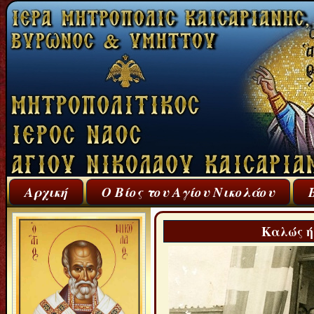
Αρχική
Ο Βίος του Αγίου Νικολάου
Καλώς ή